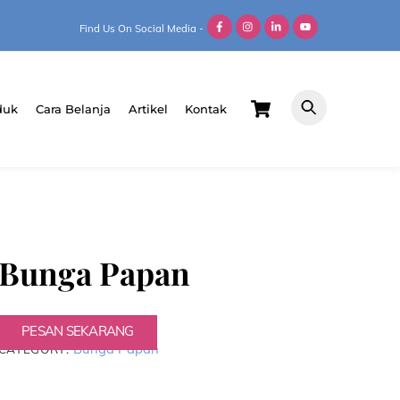
Find Us On Social Media -
Cart
duk
Cara Belanja
Artikel
Kontak
Bunga Papan
PESAN SEKARANG
Bunga Papan
CATEGORY: