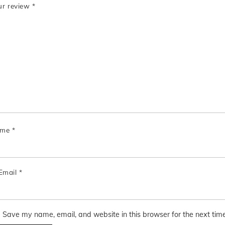
ur review
*
ame
*
Email
*
Save my name, email, and website in this browser for the next tim