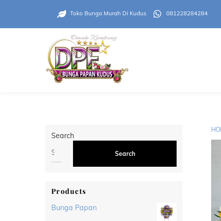
Skip
to
Toko Bunga Murah Di Kudus
081228284284
content
HO
Search
Search
Products
Bunga Papan