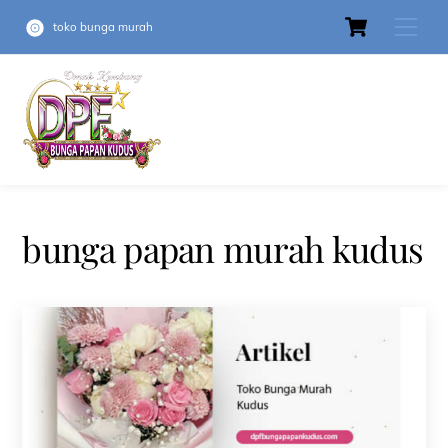
Skip
Cart
Men
to
toko bunga murah
content
bunga papan murah kudus